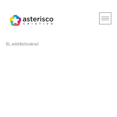
Skip
to
content
[ti_wishlistsview]