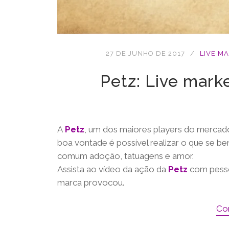
27 DE JUNHO DE 2017
LIVE M
Petz: Live mark
A
Petz
, um dos maiores players do mercado
boa vontade é possível realizar o que se b
comum adoção, tatuagens e amor.
Assista ao vídeo da ação da
Petz
com pesso
marca provocou.
Co