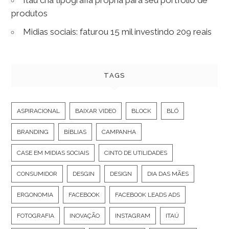
produtos
Midias sociais: faturou 15 mil investindo 209 reais
TAGS
ASPIRACIONAL
BAIXAR VIDEO
BLOCK
BLÖ
BRANDING
BÍBLIAS
CAMPANHA
CASE EM MIDIAS SOCIAIS
CINTO DE UTILIDADES
CONSUMIDOR
DESGIN
DESIGN
DIA DAS MÃES
ERGONOMIA
FACEBOOK
FACEBOOK LEADS ADS
FOTOGRAFIA
INOVAÇÃO
INSTAGRAM
ITAÚ